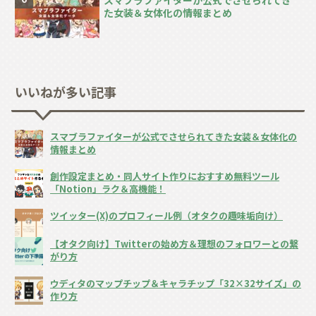
た女装＆女体化の情報まとめ
いいねが多い記事
スマブラファイターが公式でさせられてきた女装＆女体化の
情報まとめ
創作設定まとめ・同人サイト作りにおすすめ無料ツール
「Notion」ラク＆高機能！
ツイッター(X)のプロフィール例（オタクの趣味垢向け）
【オタク向け】Twitterの始め方＆理想のフォロワーとの繋
がり方
ウディタのマップチップ＆キャラチップ「32×32サイズ」の
作り方