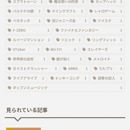
スプラトゥーン
1
魔法使いの約束
1
カップヘッド
1
パルテナの鏡
1
マインクラフト
1
レトロゲーム
1
ベヨネッタ
1
旧ジャニーズ系
1
ツイステ
1
F-ZERO
1
ファイナルファンタジー
1
ルイージマンション
1
ソニック
1
リングフィット
1
VTuber
1
Wii Fit
1
スレイヤーズ
1
世界樹の迷宮
1
龍が如く
1
メトロイド
1
ガイストクラッシャー
1
ARMS
1
うたプリ
1
ライブアライブ
1
ドンキーコング
1
進撃の巨人
1
ポップンミュージック
1
見られている記事