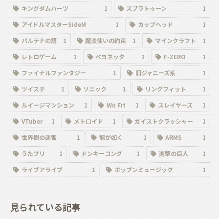
キングダムハーツ
1
スプラトゥーン
1
アイドルマスターSideM
1
カップヘッド
1
パルテナの鏡
1
魔法使いの約束
1
マインクラフト
1
レトロゲーム
1
ベヨネッタ
1
F-ZERO
1
ファイナルファンタジー
1
旧ジャニーズ系
1
ツイステ
1
ソニック
1
リングフィット
1
ルイージマンション
1
Wii Fit
1
スレイヤーズ
1
VTuber
1
メトロイド
1
ガイストクラッシャー
1
世界樹の迷宮
1
龍が如く
1
ARMS
1
うたプリ
1
ドンキーコング
1
進撃の巨人
1
ライブアライブ
1
ポップンミュージック
1
見られている記事