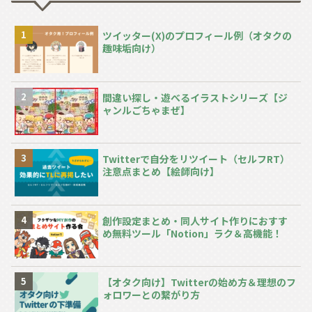
ツイッター(X)のプロフィール例（オタクの
趣味垢向け）
間違い探し・遊べるイラストシリーズ【ジ
ャンルごちゃまぜ】
Twitterで自分をリツイート（セルフRT）
注意点まとめ【絵師向け】
創作設定まとめ・同人サイト作りにおすす
め無料ツール「Notion」ラク＆高機能！
【オタク向け】Twitterの始め方＆理想のフ
ォロワーとの繋がり方