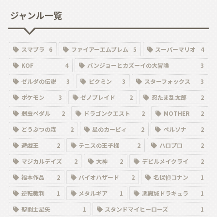
ジャンル一覧
スマブラ
6
ファイアーエムブレム
5
スーパーマリオ
4
KOF
4
バンジョーとカズーイの大冒険
3
ゼルダの伝説
3
ピクミン
3
スターフォックス
3
ポケモン
3
ゼノブレイド
2
忍たま乱太郎
2
弱虫ペダル
2
ドラゴンクエスト
2
MOTHER
2
どうぶつの森
2
星のカービィ
2
ペルソナ
2
遊戯王
2
テニスの王子様
2
ハロプロ
2
マジカルデイズ
2
大神
2
デビルメイクライ
2
福本作品
2
バイオハザード
2
名探偵コナン
1
逆転裁判
1
メタルギア
1
悪魔城ドラキュラ
1
聖闘士星矢
1
スタンドマイヒーローズ
1