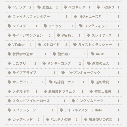
ペルソナ
2
遊戯王
2
ベヨネッタ
1
F-ZERO
1
ファイナルファンタジー
1
旧ジャニーズ系
1
ツイステ
1
ソニック
1
リングフィット
1
ルイージマンション
1
Wii Fit
1
スレイヤーズ
1
VTuber
1
メトロイド
1
ガイストクラッシャー
1
世界樹の迷宮
1
龍が如く
1
ARMS
1
うたプリ
1
ドンキーコング
1
進撃の巨人
1
ライブアライブ
1
ポップンミュージック
1
サルゲッチュ
1
名探偵コナン
1
逆転裁判
1
メタルギア
1
悪魔城ドラキュラ
1
聖闘士星矢
1
スタンドマイヒーローズ
1
キングダムハーツ
1
スプラトゥーン
1
アイドルマスターSideM
1
カップヘッド
1
パルテナの鏡
1
魔法使いの約束
1