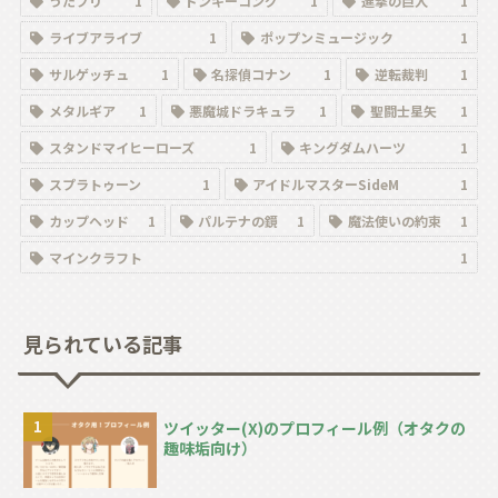
うたプリ
1
ドンキーコング
1
進撃の巨人
1
ライブアライブ
1
ポップンミュージック
1
サルゲッチュ
1
名探偵コナン
1
逆転裁判
1
メタルギア
1
悪魔城ドラキュラ
1
聖闘士星矢
1
スタンドマイヒーローズ
1
キングダムハーツ
1
スプラトゥーン
1
アイドルマスターSideM
1
カップヘッド
1
パルテナの鏡
1
魔法使いの約束
1
マインクラフト
1
見られている記事
ツイッター(X)のプロフィール例（オタクの
趣味垢向け）