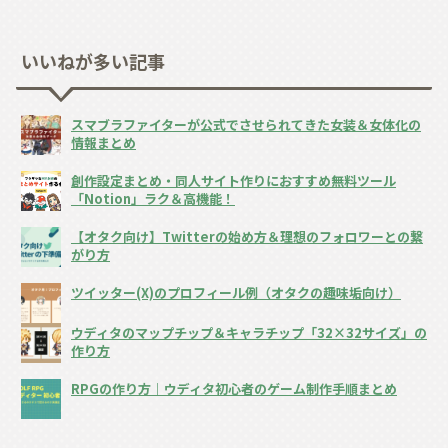
いいねが多い記事
スマブラファイターが公式でさせられてきた女装＆女体化の
情報まとめ
創作設定まとめ・同人サイト作りにおすすめ無料ツール
「Notion」ラク＆高機能！
【オタク向け】Twitterの始め方＆理想のフォロワーとの繋
がり方
ツイッター(X)のプロフィール例（オタクの趣味垢向け）
ウディタのマップチップ＆キャラチップ「32×32サイズ」の
作り方
RPGの作り方｜ウディタ初心者のゲーム制作手順まとめ