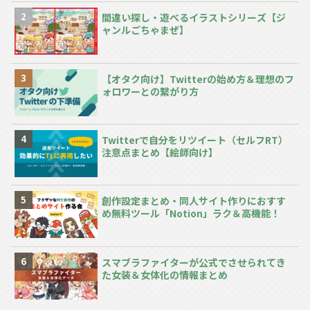
間違い探し・遊べるイラストシリーズ【ジ
ャンルごちゃまぜ】
【オタク向け】Twitterの始め方＆理想のフ
ォロワーとの繋がり方
Twitterで自分をリツイート（セルフRT）
注意点まとめ【絵師向け】
創作設定まとめ・同人サイト作りにおすす
め無料ツール「Notion」ラク＆高機能！
スマブラファイターが公式でさせられてき
た女装＆女体化の情報まとめ