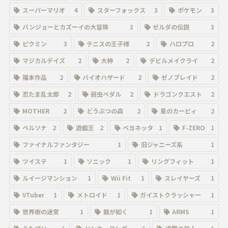
スーパーマリオ
4
スターフォックス
3
ポケモン
3
バンジョーとカズーイの大冒険
3
ゼルダの伝説
3
ピクミン
3
テニスの王子様
2
ハロプロ
2
マジカルデイズ
2
大神
2
デビルメイクライ
2
福本作品
2
バイオハザード
2
ゼノブレイド
2
忍たま乱太郎
2
弱虫ペダル
2
ドラゴンクエスト
2
MOTHER
2
どうぶつの森
2
星のカービィ
2
ペルソナ
2
遊戯王
2
ベヨネッタ
1
F-ZERO
1
ファイナルファンタジー
1
旧ジャニーズ系
1
ツイステ
1
ソニック
1
リングフィット
1
ルイージマンション
1
Wii Fit
1
スレイヤーズ
1
VTuber
1
メトロイド
1
ガイストクラッシャー
1
世界樹の迷宮
1
龍が如く
1
ARMS
1