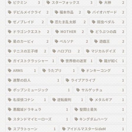
ピクミン
3
スターフォックス
3
大神
2
デビルメイクライ
2
福本作品
2
バイオハザード
2
ゼノブレイド
2
忍たま乱太郎
2
弱虫ペダル
2
ドラゴンクエスト
2
MOTHER
2
どうぶつの森
2
星のカービィ
2
ペルソナ
2
遊戯王
2
テニスの王子様
2
ハロプロ
2
マジカルデイズ
2
ガイストクラッシャー
1
世界樹の迷宮
1
龍が如く
1
ARMS
1
うたプリ
1
ドンキーコング
1
進撃の巨人
1
ライブアライブ
1
ポップンミュージック
1
サルゲッチュ
1
名探偵コナン
1
逆転裁判
1
メタルギア
1
悪魔城ドラキュラ
1
聖闘士星矢
1
スタンドマイヒーローズ
1
キングダムハーツ
1
スプラトゥーン
1
アイドルマスターSideM
1