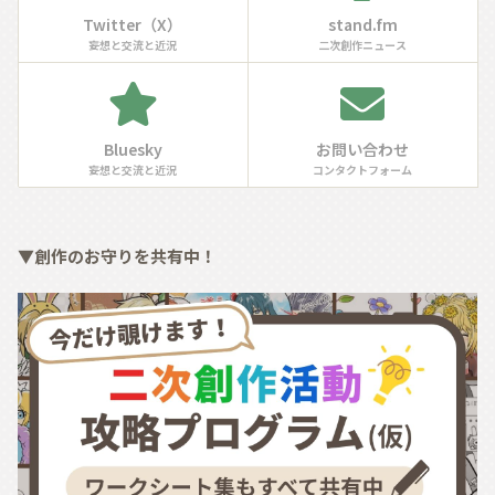
Twitter（X）
stand.fm
妄想と交流と近況
二次創作ニュース
Bluesky
お問い合わせ
妄想と交流と近況
コンタクトフォーム
▼創作のお守りを共有中！